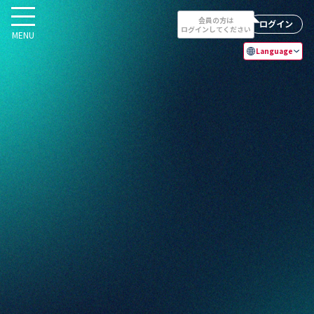
会員の方は
ログイン
ログインしてください
MENU
Language
日本語
English
简体字
繁體字