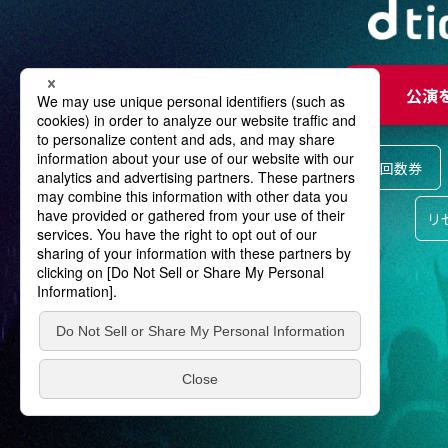
公演
回数券
リ